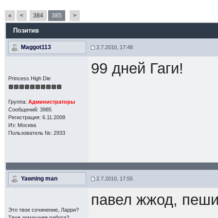
«
<
384
385
>
Позитив
Maggot113
2.7.2010, 17:48
99 дней Гаги!
Princess High Die
Группа:
Администраторы
Сообщений: 3985
Регистрация: 6.11.2008
Из: Москва
Пользователь №: 2933
Yawning man
2.7.2010, 17:55
павел жжод, пеши
Это твое сочинение, Ларри?
Твоя домашняя работа?