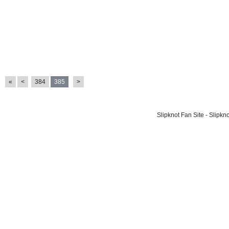
«
<
384
385
>
Slipknot Fan Site - Slipk