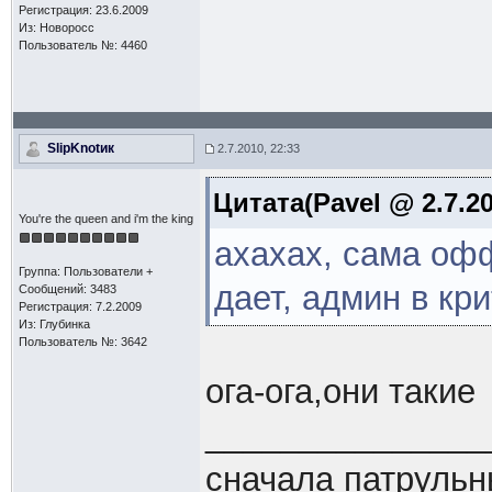
Регистрация: 23.6.2009
Из: Новоросс
Пользователь №: 4460
SlipKnotик
2.7.2010, 22:33
Цитата(Pavel @ 2.7.20
You're the queen and i'm the king
ахахах, сама оф
Группа: Пользователи +
дает, админ в кри
Сообщений: 3483
Регистрация: 7.2.2009
Из: Глубинка
Пользователь №: 3642
ога-ога,они такие
_______________
сначала патрульн