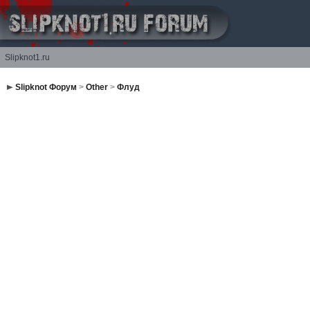
Slipknot1.ru
Slipknot Форум
>
Other
>
Флуд