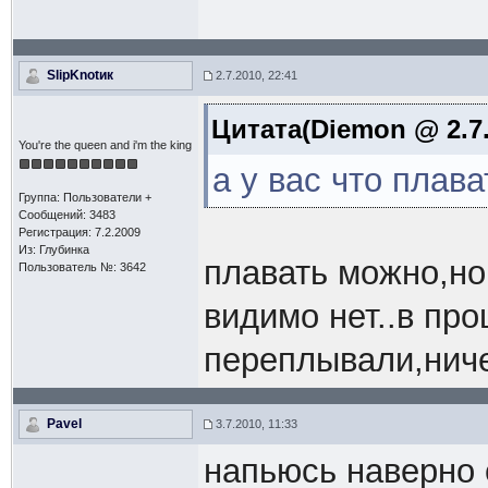
SlipKnotик
2.7.2010, 22:41
Цитата(Diemon @ 2.7.
You're the queen and i'm the king
а у вас что плав
Группа: Пользователи +
Сообщений: 3483
Регистрация: 7.2.2009
Из: Глубинка
плавать можно,но
Пользователь №: 3642
видимо нет..в пр
переплывали,нич
Pavel
3.7.2010, 11:33
напьюсь наверно 