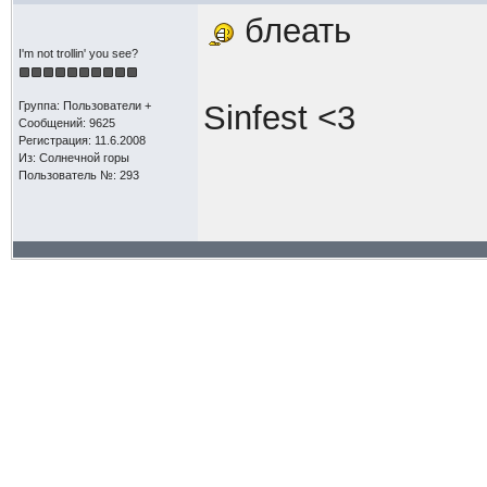
блеать
I'm not trollin' you see?
Группа: Пользователи +
Sinfest <3
Сообщений: 9625
Регистрация: 11.6.2008
Из: Солнечной горы
Пользователь №: 293