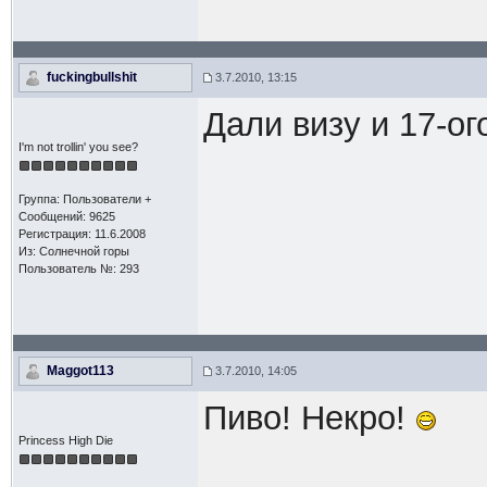
fuckingbullshit
3.7.2010, 13:15
Дали визу и 17-о
I'm not trollin' you see?
Группа: Пользователи +
Сообщений: 9625
Регистрация: 11.6.2008
Из: Солнечной горы
Пользователь №: 293
Maggot113
3.7.2010, 14:05
Пиво! Некро!
Princess High Die