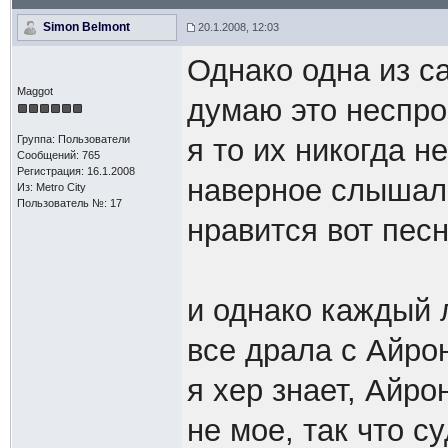
Simon Belmont
20.1.2008, 12:03
Однако одна из с
Maggot
думаю это неспро
Группа: Пользователи
я то их никогда 
Сообщений: 765
Регистрация: 16.1.2008
наверное слышал 
Из: Metro City
Пользователь №: 17
нравится вот пес
и однако каждый 
все драла с Айрон
я хер знает, Айро
не мое, так что с