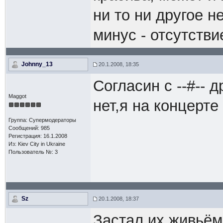
ни то ни другое 
минус - отсутстви
Johnny_13
20.1.2008, 18:35
Согласин с --#-- 
Maggot
нет,я на концерте 
Группа: Супермодераторы
Сообщений: 985
Регистрация: 16.1.2008
Из: Kiev Сity in Ukraine
Пользователь №: 3
Sz
20.1.2008, 18:37
Застал их живьём,