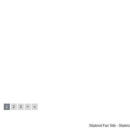
1
2
3
>
»
Slipknot Fan Site - Slipk