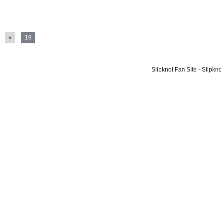
«
19
Slipknot Fan Site - Slipk