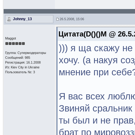
Johnny_13
26.5.2008, 15:06
Цитата(D()()M @ 26.5.
Maggot
))) я ща скажу не
Группа: Супермодераторы
хочу. (а накуя с
Сообщений: 985
Регистрация: 16.1.2008
Из: Kiev Сity in Ukraine
мнение при себе
Пользователь №: 3
Я вас всех люблю
Звиняй сральник ч
ты был и не прав
брат по мировоз