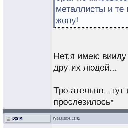
металлисты и те 
жопу!
Нет,я имею вииду
других людей...
Трогательно...тут
прослезилось*
D()()M
26.5.2008, 15:52