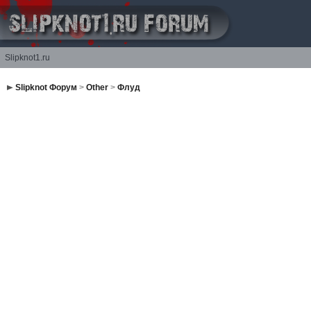
Slipknot1.ru
Slipknot Форум
>
Other
>
Флуд