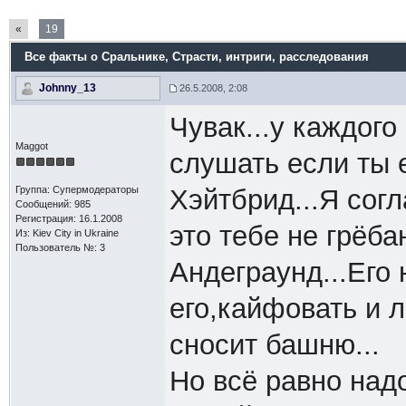
«
19
Все факты о Сральнике
, Страсти, интриги, расследования
Johnny_13
26.5.2008, 2:08
Чувак...у каждого
Maggot
слушать если ты 
Группа: Супермодераторы
Хэйтбрид...Я согл
Сообщений: 985
Регистрация: 16.1.2008
это тебе не грёб
Из: Kiev Сity in Ukraine
Пользователь №: 3
Андеграунд...Его
его,кайфовать и л
сносит башню...
Но всё равно над