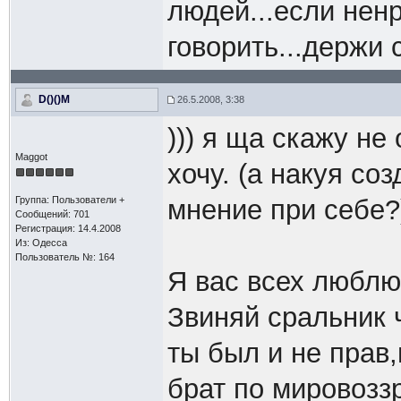
людей...если нен
говорить...держи 
D()()M
26.5.2008, 3:38
))) я ща скажу не
Maggot
хочу. (а накуя со
Группа: Пользователи +
мнение при себе?
Сообщений: 701
Регистрация: 14.4.2008
Из: Одесса
Пользователь №: 164
Я вас всех люблю
Звиняй сральник ч
ты был и не прав,
брат по мировоз