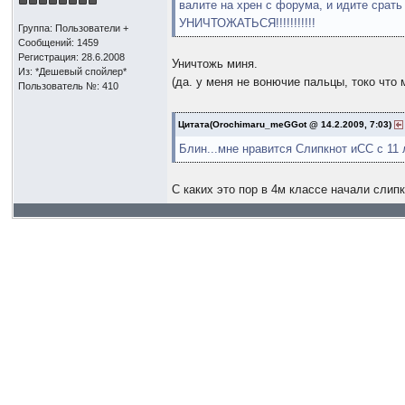
валите на хрен с форума, и идите срать
УНИЧТОЖАТЬСЯ!!!!!!!!!!!
Группа: Пользователи +
Сообщений: 1459
Регистрация: 28.6.2008
Уничтожь миня.
Из: *Дешевый спойлер*
(да. у меня не вонючие пальцы, токо что
Пользователь №: 410
Цитата(Orochimaru_meGGot @ 14.2.2009, 7:03)
Блин...мне нравится Слипкнот иСС с 11 л
С каких это пор в 4м классе начали слип