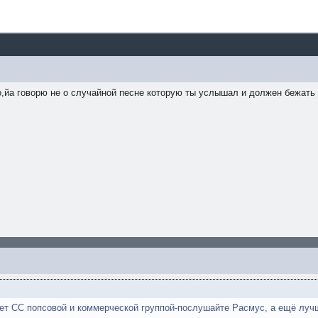
Но,йа говорю не о случайной песне которую ты услышал и должен бежать 
ет СС попсовой и коммерческой группой-послушайте Расмус, а ещё лучше