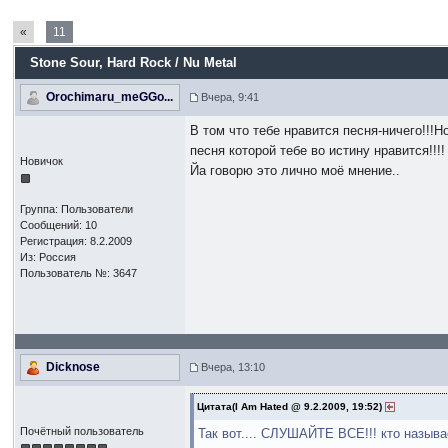
«
11
Stone Sour
, Hard Rock / Nu Metal
Orochimaru_meGGo...
Вчера, 9:41
В том что тебе нравится песня-ничего!!!
песня которой тебе во истину нравится!!!!
Новичок
Йа говорю это лично моё мнение..
Группа: Пользователи
Сообщений: 10
Регистрация: 8.2.2009
Из: Россия
Пользователь №: 3647
Dicknose
Вчера, 13:10
Цитата(I Am Hated @ 9.2.2009, 19:52)
Почётный пользователь
Так вот.... СЛУШАЙТЕ ВСЕ!!! кто называ