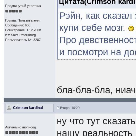
Цитата(Crimson kardin
Продвинутый участник
Рэйн, как сказал
Группа: Пользователи
купи себе мозг.
Сообщений: 666
Регистрация: 1.12.2008
Из: Saint-Petersburg
Про девственнос
Пользователь №: 3207
и посмотри на дос
бла-бла-бла, ниач
Crimson kardinal
Вчера, 10:20
ну что тут сказа
Актуально шописец.
нашу реальность 