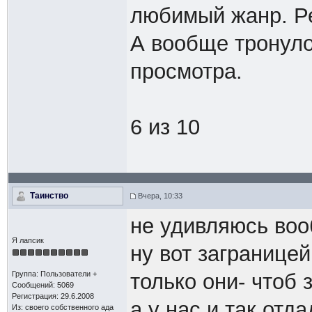
любимый жанр. Ре
А вообще тронуло
просмотра.
6 из 10
Таинство
Вчера, 10:33
не удивляюсь во
Я лапсик
ну вот заграницей
Группа: Пользователи +
только они- чтоб
Сообщений: 5069
Регистрация: 29.6.2008
а у нас и так отда
Из: своего собственного ада