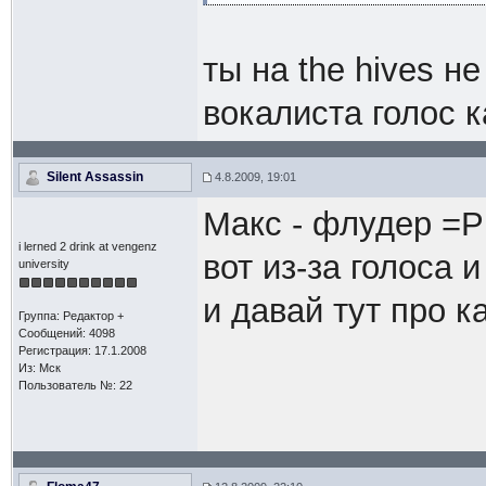
ты на the hives н
вокалиста голос к
Silent Assassin
4.8.2009, 19:01
Макс - флудер =Р
i lerned 2 drink at vengenz
вот из-за голоса и
university
и давай тут про к
Группа: Редактор +
Сообщений: 4098
Регистрация: 17.1.2008
Из: Мск
Пользователь №: 22