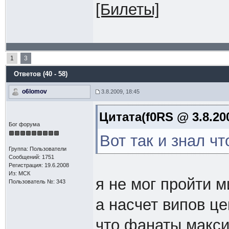
[Билеты]
1
3
Ответов (40 - 58)
o6lomov
3.8.2009, 18:45
Цитата(f0RS @ 3.8.200
Бог форума
Вот так и знал ч
Группа: Пользователи
Сообщений: 1751
Регистрация: 19.6.2008
Из: МСК
я не мог пройти 
Пользователь №: 343
а насчет випов це
что фанаты макси