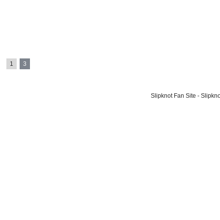
1
3
Slipknot Fan Site - Slipk