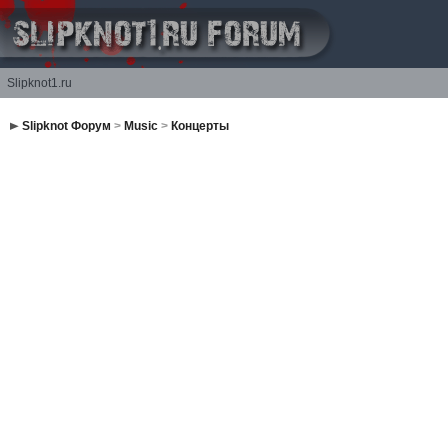
Slipknot1.ru
Slipknot Форум
>
Music
>
Концерты