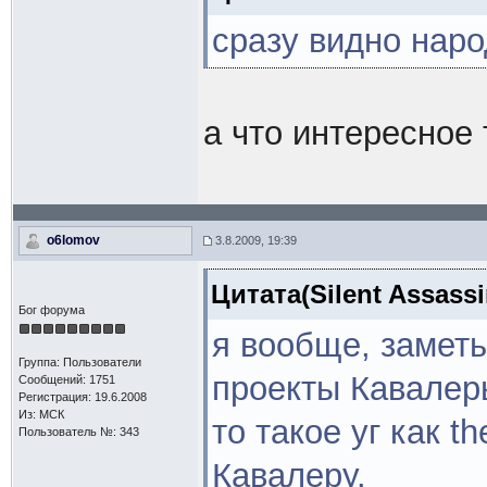
сразу видно наро
а что интересное 
o6lomov
3.8.2009, 19:39
Цитата(Silent Assassi
Бог форума
я вообще, заметь
Группа: Пользователи
проекты Кавалеры
Сообщений: 1751
Регистрация: 19.6.2008
Из: МСК
то такое уг как t
Пользователь №: 343
Кавалеру.