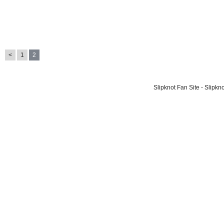
<
1
2
Slipknot Fan Site - Slipk