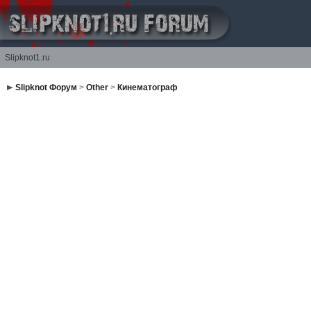
Slipknot1.ru
Slipknot Форум
>
Other
>
Кинематограф