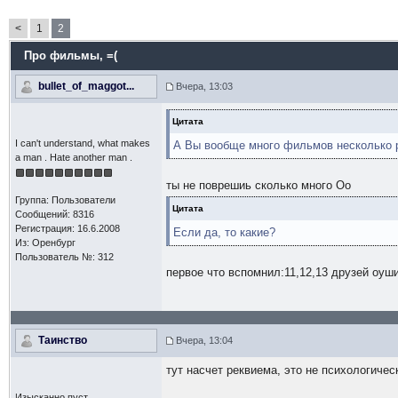
<
1
2
Про фильмы
, =(
bullet_of_maggot...
Вчера, 13:03
Цитата
I can't understand, what makes
А Вы вообще много фильмов несколько 
a man . Hate another man .
ты не поврешиь сколько много Оо
Группа: Пользователи
Цитата
Сообщений: 8316
Регистрация: 16.6.2008
Если да, то какие?
Из: Оренбург
Пользователь №: 312
первое что вспомнил:11,12,13 друзей оуш
Таинство
Вчера, 13:04
тут насчет реквиема, это не психологиче
Изысканно пуст