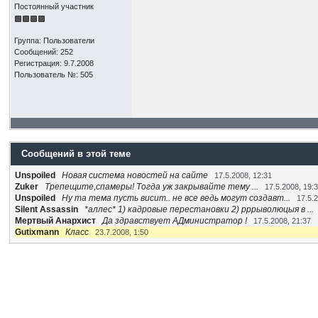
Постоянный участник
Группа: Пользователи
Сообщений: 252
Регистрация: 9.7.2008
Пользователь №: 505
Сообщений в этой теме
Unspoiled
Новая система новостей на сайте
17.5.2008, 12:31
Zuker
Трепещите,спамеры! Тогда уж закрывайте тему ...
17.5.2008, 19:
Unspoiled
Ну та тема пусть висит.. не все ведь могут создавт...
17.5.
Silent Assassin
*аллес* 1) кадровые перестановки 2) рррыволюцыя в ...
Мертвый Анархист
Да здравствует АДминистратор !
17.5.2008, 21:37
Gutixmann
Класс
23.7.2008, 1:50