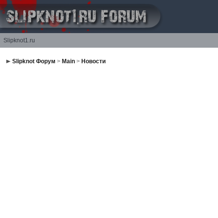
Slipknot1.ru
Slipknot Форум
>
Main
>
Новости