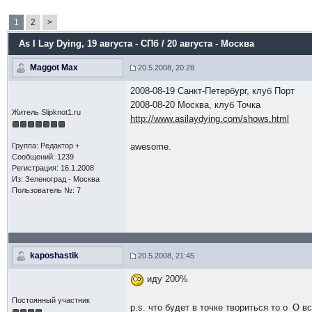
1
2
>
As I Lay Dying
, 19 августа - СПб / 20 августа - Москва
Maggot Max
20.5.2008, 20:28
2008-08-19 Санкт-Петербург, клуб Порт
2008-08-20 Москва, клуб Точка
Житель Slipknot1.ru
http://www.asilaydying.com/shows.html
Группа: Редактор +
awesome.
Сообщений: 1239
Регистрация: 16.1.2008
Из: Зеленоград - Москва
Пользователь №: 7
kaposhastik
20.5.2008, 21:45
иду 200%
Постоянный участник
p.s. что будет в точке твориться то о_О в