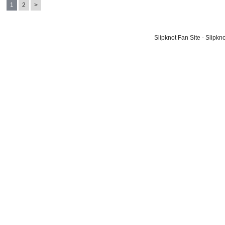
1
2
>
Slipknot Fan Site - Slipk