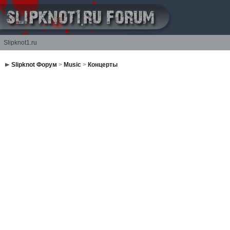
Slipknot1.ru
Slipknot Форум
>
Music
>
Концерты