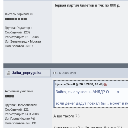
Первая партия билетов в тчк по 800 р.
Житель Slipknot1.ru
Группа: Редактор +
Сообщений: 1239
Регистрация: 16.1.2008
Из: Зеленоград - Москва
Пользователь №: 7
3aika_poprygaika
2.6.2008, 8:01
Цитата(Timoff @ 26.5.2008, 16:44)
Активный участник
Зайка, ты слушаешь АИЛД? О____о
если денег дадут поехал бы... может и п
Группа: Пользователи
Сообщений: 121
Регистрация: 14.3.2008
А шо такого ? )
Из: Город Ижопск %)
Пользователь №: 131
Куда поедешь? в Питер или Москоу ? )