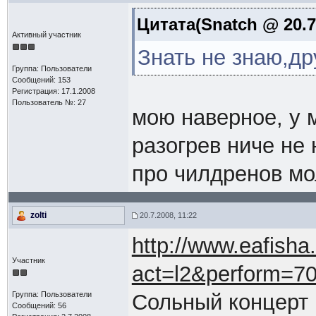
Цитата(Snatch @ 20.7
Активный участник
Знать не знаю,д
Группа: Пользователи
Сообщений: 153
Регистрация: 17.1.2008
Пользователь №: 27
мою наверное, у 
разогрев ниче не 
про чилдренов мол
zolti
20.7.2008, 11:22
http://www.eafisha.
Участник
act=l2&perform=7
Группа: Пользователи
Сольный концерт
Сообщений: 56