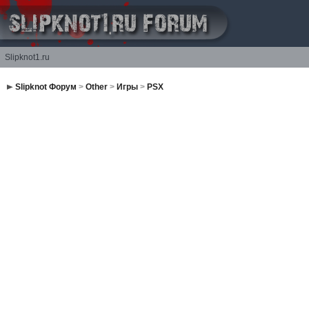
Slipknot1.ru
Slipknot Форум
>
Other
>
Игры
>
PSX