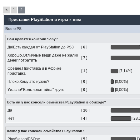
<
1
2
Приставки PlayStation и игры к ним
Все о PS
Вам нравятся консоли Sony?
Да!Есть каждая от PlayStation до PS3
[
6
]
Хорошо.Отличные вещи даже не жалко
[
7
]
денег потратить
Средне.Приставка и в Африке
[
1
]
[7,14%]
приставка
Плохо.Кому это нужно?
[
0
]
[0,00%]
Ужасно!"Волк ловит яйца" круче!
[
0
]
[0,00%]
Есть ли у вас консоли семейства PLayStation в обиходе?
Да
[
10
]
Нет
[
4
]
[28,
Какие у вас консоли семейства PLayStation?
PlayStation/PSOne
[
5
]
[3