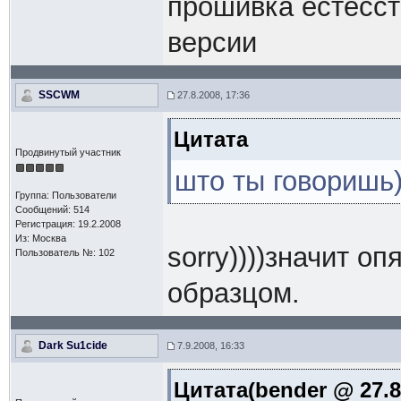
прошивка естесст
версии
SSCWM
27.8.2008, 17:36
Цитата
Продвинутый участник
што ты говоришь)
Группа: Пользователи
Сообщений: 514
Регистрация: 19.2.2008
Из: Москва
sorry))))значит о
Пользователь №: 102
образцом.
Dark Su1cide
7.9.2008, 16:33
Цитата(bender @ 27.8