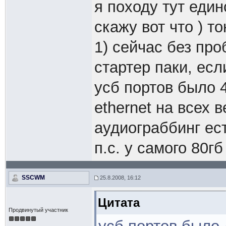
я походу тут един
скажу вот что ) т
1) сейчас без пр
стартер паки, есл
усб портов было 4
ethernet на всех 
аудиограббинг ес
п.с. у самого 80гб
SSCWM
25.8.2008, 16:12
Цитата
Продвинутый участник