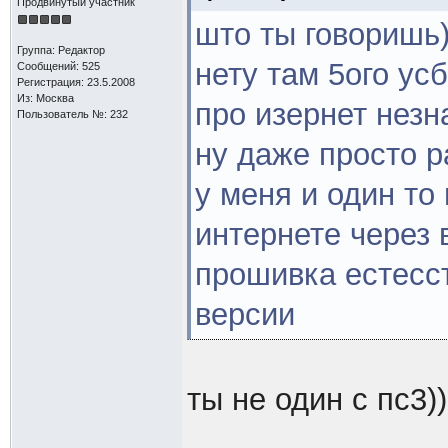
Продвинутый участник
што ты говоришь)
Группа: Редактор
нету там 5ого усб
Сообщений: 525
Регистрация: 23.5.2008
Из: Москва
про изернет незн
Пользователь №: 232
ну даже просто р
у меня и один то 
интернете через
прошивка естесст
версии
ты не один с пс3))