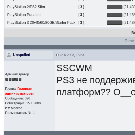
PlayStation 2/PS2 Slim
[
3
]
[21,43
PlayStation Portable
[
3
]
[21,43
PlayStation 3 20/40/60/80GB/Starter Pack
[
3
]
[21,43
В
Гости
Unspoiled
23.6.2008, 15:53
SSCWM
Администратор
PS3 не поддержи
Группа:
Главные
платформ?? О__
администраторы
Сообщений: 690
Регистрация: 15.1.2008
Из: Москва
Пользователь №: 1