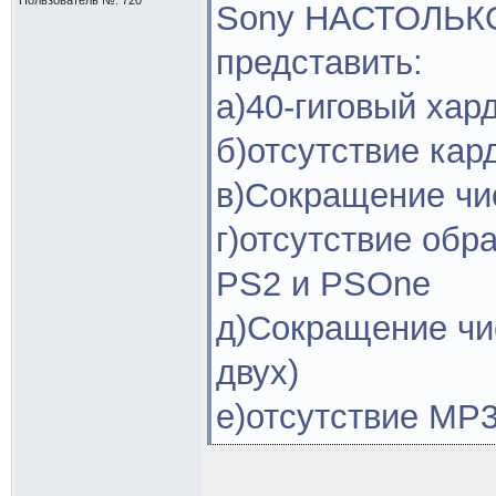
Пользователь №: 720
Sony НАСТОЛЬКО
представить:
а)40-гиговый хар
б)отсутствие кар
в)Сокращение чис
г)отсутствие обр
PS2 и PSOne
д)Сокращение чис
двух)
е)отсутствие MP3