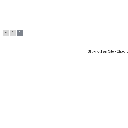
<
1
2
Slipknot Fan Site - Slipk