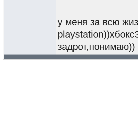
у меня за всю жи
playstation))хбокс
задрот,понимаю))