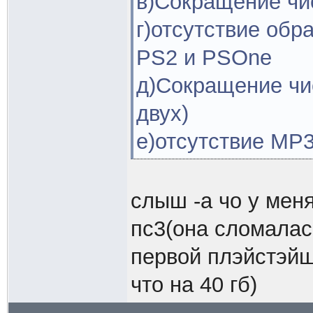
в)Сокращение чис
г)отсутствие обр
PS2 и PSOne
д)Сокращение чис
двух)
е)отсутствие MP3
слыш -а чо у меня
пс3(она сломалась
первой плэйстэйш
что на 40 гб)