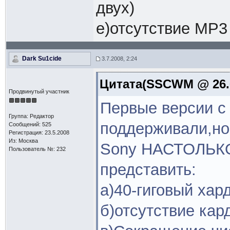
двух)
е)отсутствие MP3
Dark Su1cide
3.7.2008, 2:24
Цитата(SSCWM @ 26.6
Продвинутый участник
Первые версии с 
Группа: Редактор
поддерживали,но
Сообщений: 525
Регистрация: 23.5.2008
Из: Москва
Sony НАСТОЛЬКО
Пользователь №: 232
представить:
а)40-гиговый хар
б)отсутствие кар