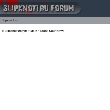
Slipknot1.ru
Slipknot Форум
>
Main
>
Stone Sour News