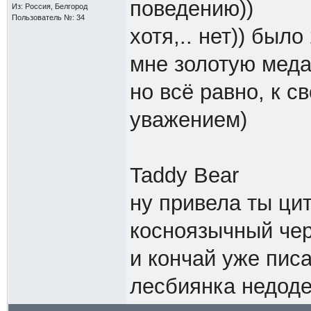
поведению))
Из: Россия, Белгород
Пользователь №: 34
хотя,.. нет)) был
мне золотую меда
но всё равно, к 
уважением)
Taddy Bear
ну привела ты цит
косноязычный чер
и кончай уже писа
лесбиянка недоде