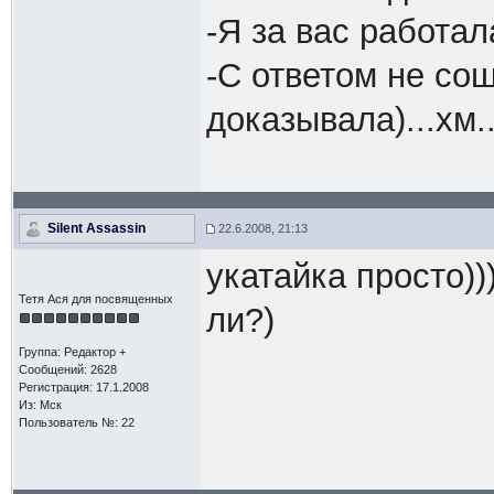
-Я за вас работа
-С ответом не со
доказывала)...хм.
Silent Assassin
22.6.2008, 21:13
укатайка просто))
Тетя Ася для посвященных
ли?)
Группа: Редактор +
Сообщений: 2628
Регистрация: 17.1.2008
Из: Мск
Пользователь №: 22