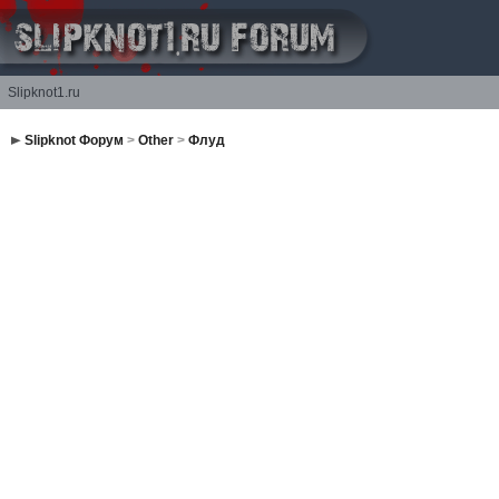
Slipknot1.ru
Slipknot Форум
>
Other
>
Флуд