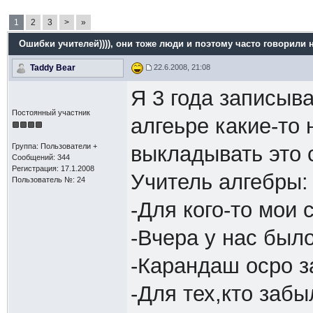
1
2
3
>
»
Ошибки учителей))))
, они тоже люди и поэтому часто говорили на
Taddy Bear
22.6.2008, 21:08
Я 3 года записыв
Постоянный участник
алгеьре какие-то
Группа: Пользователи +
выкладывать это 
Сообщений: 344
Регистрация: 17.1.2008
Учитель алгебры:
Пользователь №: 24
-Для кого-то мои 
-Вчера у нас был
-Карандаш осро 
-Для тех,кто забы