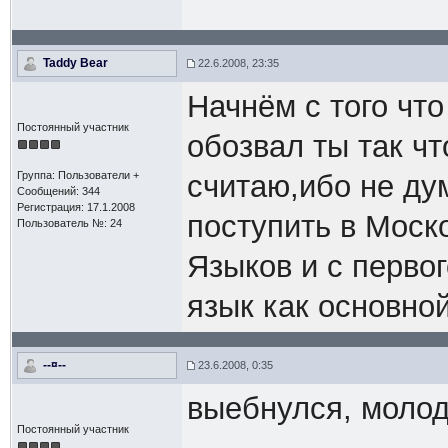
Taddy Bear
22.6.2008, 23:35
Начнём с того чт
Постоянный участник
обозвал ты так ч
Группа: Пользователи +
считаю,ибо не ду
Сообщений: 344
Регистрация: 17.1.2008
поступить в Моск
Пользователь №: 24
Языков и с первог
язык как основно
--¤--
23.6.2008, 0:35
выебнулся, молод
Постоянный участник