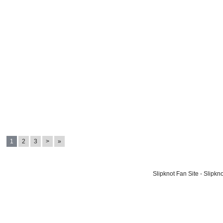
1
2
3
>
»
Slipknot Fan Site - Slipk