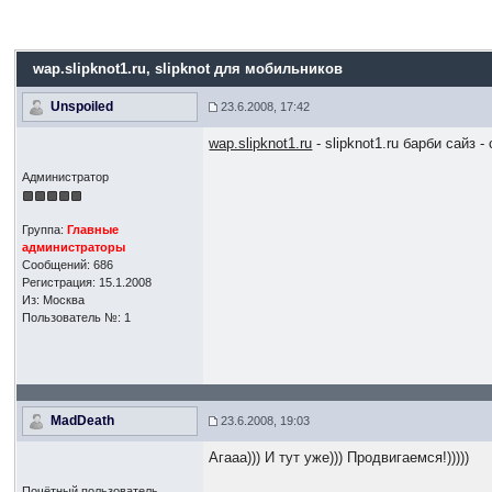
wap.slipknot1.ru
, slipknot для мобильников
Unspoiled
23.6.2008, 17:42
wap.slipknot1.ru
- slipknot1.ru барби сайз
Администратор
Группа:
Главные
администраторы
Сообщений: 686
Регистрация: 15.1.2008
Из: Москва
Пользователь №: 1
MadDeath
23.6.2008, 19:03
Агааа))) И тут уже))) Продвигаемся!)))))
Почётный пользователь