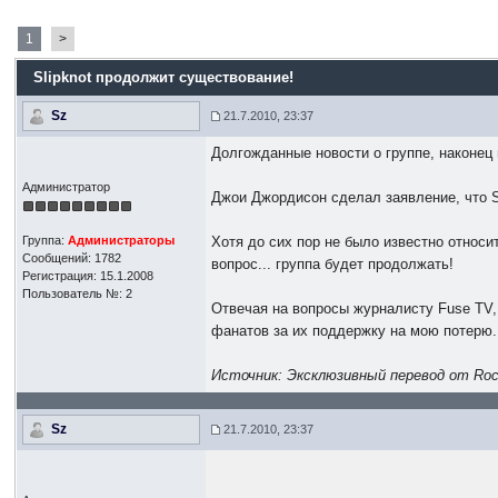
1
>
Slipknot продолжит существование!
Sz
21.7.2010, 23:37
Долгожданные новости о группе, наконец
Администратор
Джои Джордисон сделал заявление, что S
Группа:
Администраторы
Хотя до сих пор не было известно относ
Сообщений: 1782
вопрос... группа будет продолжать!
Регистрация: 15.1.2008
Пользователь №: 2
Отвечая на вопросы журналисту Fuse TV,
фанатов за их поддержку на мою потерю. 
Источник: Эксклюзивный перевод от Roc
Sz
21.7.2010, 23:37