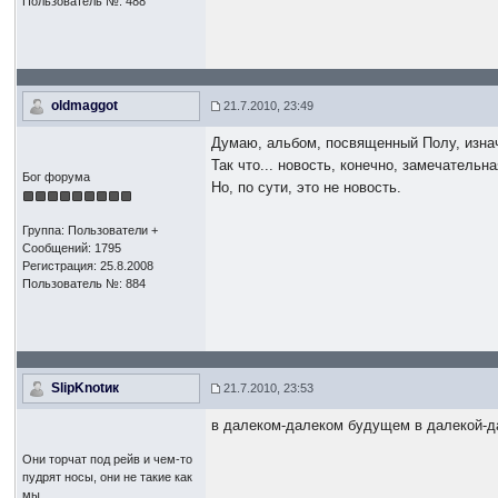
Пользователь №: 488
oldmaggot
21.7.2010, 23:49
Думаю, альбом, посвященный Полу, изна
Так что... новость, конечно, замечательна
Бог форума
Но, по сути, это не новость.
Группа: Пользователи +
Сообщений: 1795
Регистрация: 25.8.2008
Пользователь №: 884
SlipKnotик
21.7.2010, 23:53
в далеком-далеком будущем в далекой-д
Они торчат под рейв и чем-то
пудрят носы, они не такие как
мы