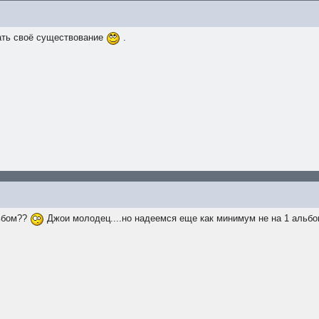
жать своё существование
.
льбом??
Джои молодец....но надеемся еще как минимум не на 1 альбом