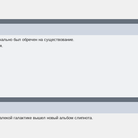
чально был обречен на существование.
я.
алекой галактике вышел новый альбом слипнота.