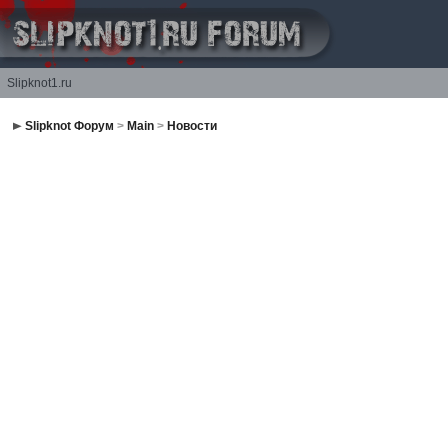
Slipknot1.ru
Slipknot Форум
>
Main
>
Новости