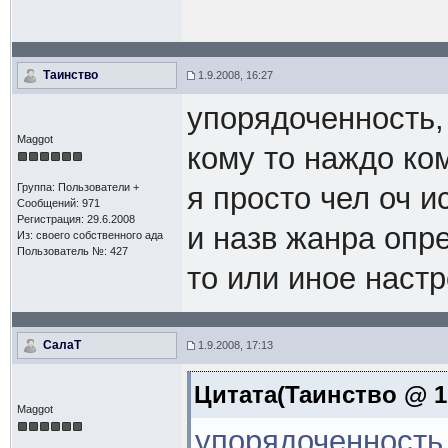
Таинство
1.9.2008, 16:27
упорядоченность
Maggot
кому то наждо ком
Группа: Пользователи +
я просто чел оч 
Сообщений: 971
Регистрация: 29.6.2008
и назв жанра опр
Из: своего собственного ада
Пользователь №: 427
то или иное наст
СалаТ
1.9.2008, 17:13
Цитата(Таинство @ 1.
Maggot
упорядоченность