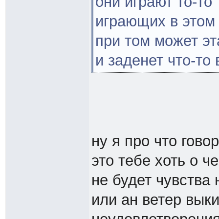
они играют то-то
играющих в этом 
при том может эт
и заденет что-то 
ну я про что гов
это тебе хоть о ч
не будет чувства
или ан ветер выки