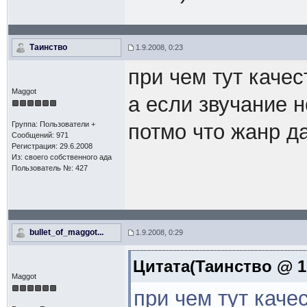
Таинство
1.9.2008, 0:23
при чем тут каче
Maggot
а если звучание 
Группа: Пользователи +
потмо что жанр д
Сообщений: 971
Регистрация: 29.6.2008
Из: своего собственного ада
Пользователь №: 427
bullet_of_maggot...
1.9.2008, 0:29
Цитата(Таинство @ 1.
Maggot
при чем тут кач