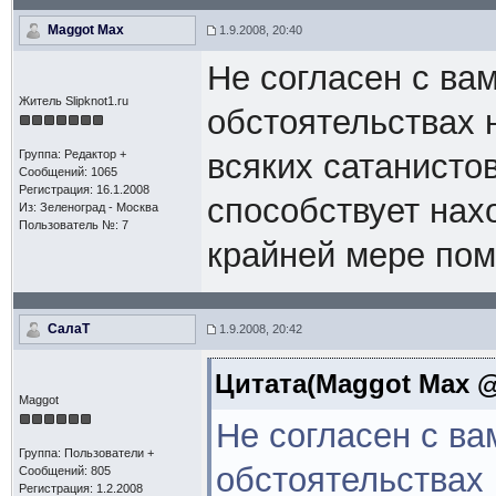
Maggot Max
1.9.2008, 20:40
Не согласен с ва
Житель Slipknot1.ru
обстоятельствах н
Группа: Редактор +
всяких сатанисто
Сообщений: 1065
Регистрация: 16.1.2008
способствует нах
Из: Зеленоград - Москва
Пользователь №: 7
крайней мере помо
СалаТ
1.9.2008, 20:42
Цитата(Maggot Max @ 
Maggot
Не согласен с ва
Группа: Пользователи +
обстоятельствах 
Сообщений: 805
Регистрация: 1.2.2008