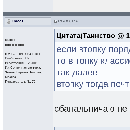
СалаТ
1.9.2008, 17:46
Цитата(Таинство @ 1.
Maggot
если втопку поряд
Группа: Пользователи +
то в топку класс
Сообщений: 805
Регистрация: 1.2.2008
Из: Солнечная система,
так далее
Земля, Евразия, Россия,
Москва
втопку тогда почт
Пользователь №: 79
сбанальничаю не 