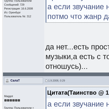
Группа: Пользователи
а если звучание 
Сообщений: 729
Регистрация: 16.6.2008
Из: Оренбург
потмо что жанр 
Пользователь №: 312
да нет...есть пр
музыки,а есть с т
отношусь)...
СалаТ
1.9.2008, 0:29
Цитата(Таинство @ 1.
Maggot
а если звучание 
Группа: Пользователи +