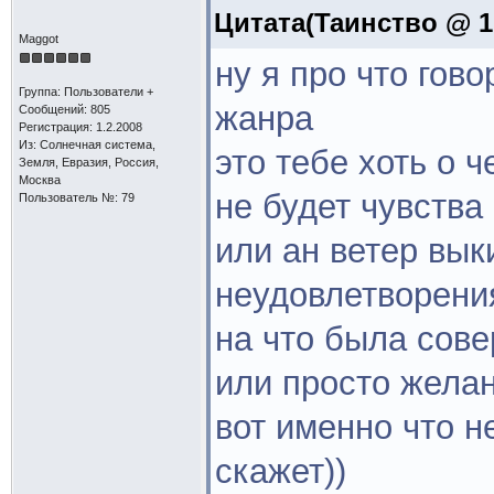
Цитата(Таинство @ 1.
Maggot
ну я про что гов
Группа: Пользователи +
жанра
Сообщений: 805
Регистрация: 1.2.2008
Из: Солнечная система,
это тебе хоть о ч
Земля, Евразия, Россия,
Москва
не будет чувства
Пользователь №: 79
или ан ветер вык
неудовлетворения
на что была сов
или просто жела
вот именно что н
скажет))