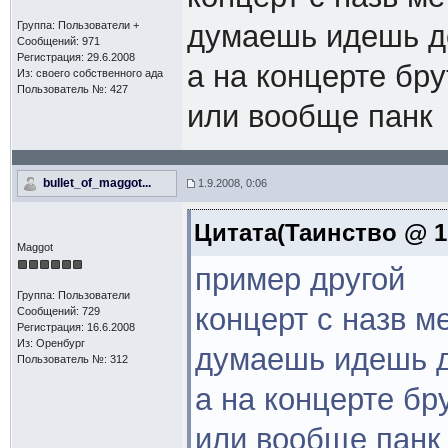
Группа: Пользователи +
думаешь идешь д
Сообщений: 971
Регистрация: 29.6.2008
а на концерте бр
Из: своего собственного ада
Пользователь №: 427
или вообще панк
bullet_of_maggot...
1.9.2008, 0:06
Цитата(Таинство @ 1.
Maggot
пример другой
Группа: Пользователи
концерт с назв м
Сообщений: 729
Регистрация: 16.6.2008
Из: Оренбург
думаешь идешь д
Пользователь №: 312
а на концерте бр
или вообще панк