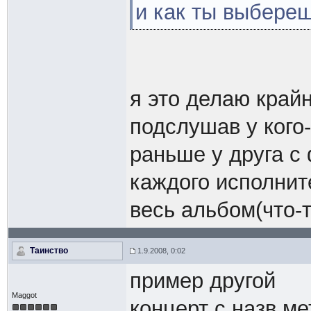
и как ты выбереш
я это делаю крайн
подслушав у кого-
раньше у друга с 
каждого исполнит
весь альбом(что-т
Таинство
1.9.2008, 0:02
пример другой
Maggot
концерт с назв ме