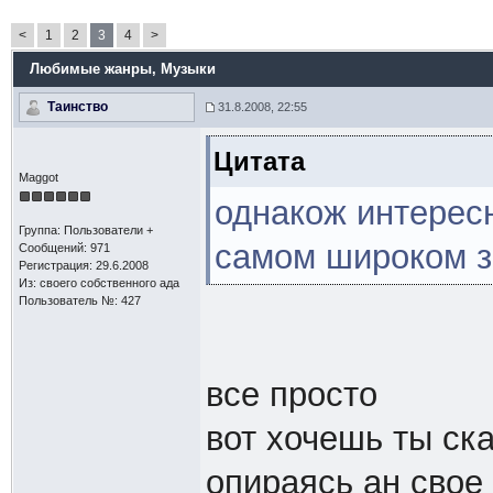
<
1
2
3
4
>
Любимые жанры
, Музыки
Таинство
31.8.2008, 22:55
Цитата
Maggot
однакож интересн
Группа: Пользователи +
самом широком з
Сообщений: 971
Регистрация: 29.6.2008
Из: своего собственного ада
Пользователь №: 427
все просто
вот хочешь ты ск
опираясь ан свое