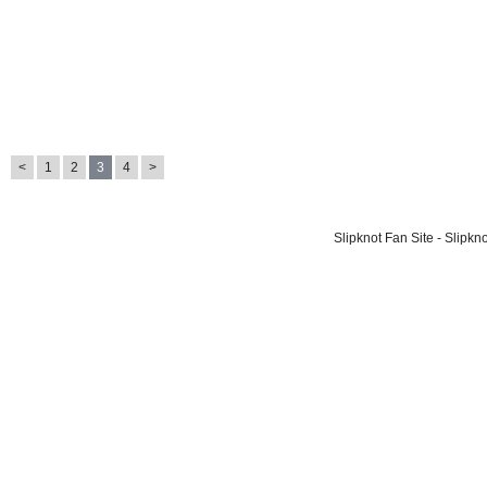
<
1
2
3
4
>
Slipknot Fan Site - Slipk