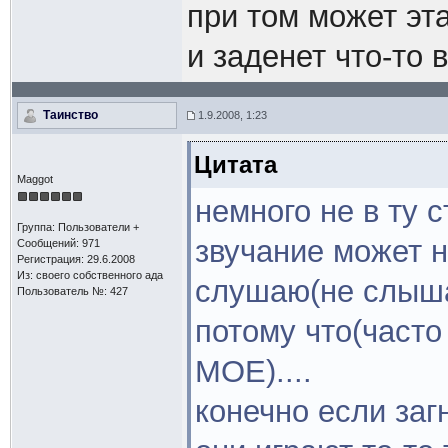
при том может эт
и заденет что-то в
Таинство
1.9.2008, 1:23
Цитата
Maggot
немного не в ту 
Группа: Пользователи +
звучание может н
Сообщений: 971
Регистрация: 29.6.2008
Из: своего собственного ада
слушаю(не слыша
Пользователь №: 427
потому что(часто
МОЕ)....
конечно если загн