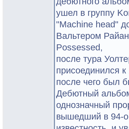
дебютного альбо
ушел в группу Ko
"Machine head" д
Вальтером Райан
Possessed,
после тура Уолте
присоединился к 
после чего был 
Дебютный альбом
однозначный про
вышедший в 94-о
известность, и у