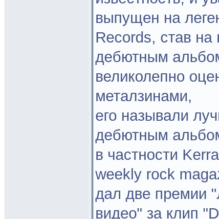
выпущен на леге
Records, став н
дебютным альбом
великолепно оце
металзинами,
его называли лу
дебютным альбом
в частности Kerran
weekly rock magaz
дал две премии "
видео" за клип "D