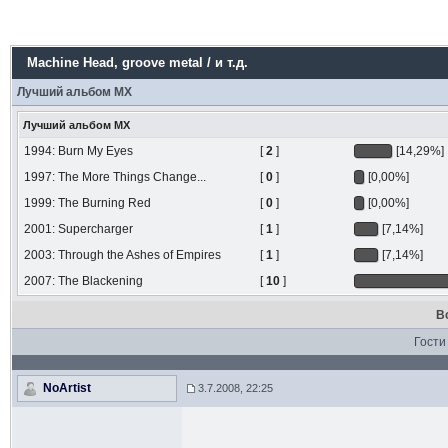
Machine Head
, groove metal / и т.д.
Лучший альбом МХ
Лучший альбом МХ
1994: Burn My Eyes
[
2
]
[14,29%]
1997: The More Things Change...
[
0
]
[0,00%]
1999: The Burning Red
[
0
]
[0,00%]
2001: Supercharger
[
1
]
[7,14%]
2003: Through the Ashes of Empires
[
1
]
[7,14%]
2007: The Blackening
[
10
]
В
Гости
NoArtist
3.7.2008, 22:25