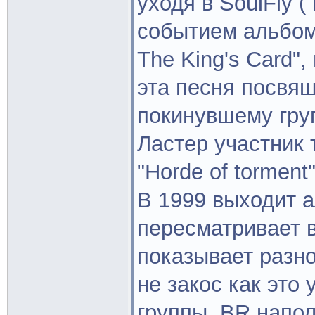
уходя в SoulFly 
событием альбоме
The King's Card"
эта песня посвящ
покинувшему груп
Ластер участник 
"Horde of torment"
В 1999 выходит а
пересматривает в
показывает разно
не закос как это
группы, BR напо