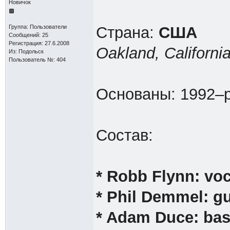
Новичок
Группа: Пользователи
Страна:
США
Сообщений: 25
Регистрация: 27.6.2008
Oakland, Californi
Из: Подольск
Пользователь №: 404
Основаны: 1992–p
Состав:
* Robb Flynn: voc
* Phil Demmel: gu
* Adam Duce: bass