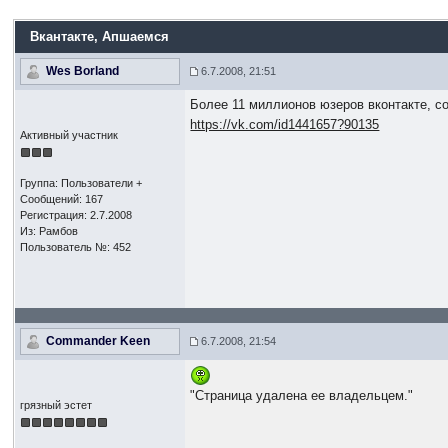
Вкантакте
, Апшаемся
Wes Borland
6.7.2008, 21:51
Более 11 миллионов юзеров вконтакте, со
https://vk.com/id1441657?90135
Активный участник
Группа: Пользователи +
Сообщений: 167
Регистрация: 2.7.2008
Из: Рамбов
Пользователь №: 452
Commander Keen
6.7.2008, 21:54
"Страница удалена ее владельцем."
грязный эстет