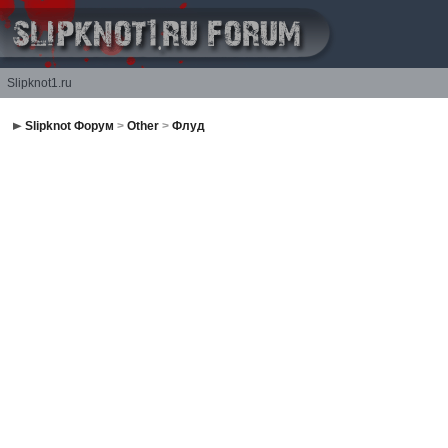
Slipknot1.ru
Slipknot Форум
>
Other
>
Флуд