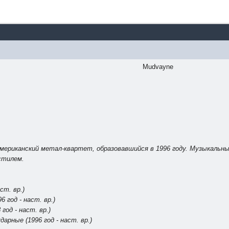
Mudvayne
американский метал-квартет, образовавшийся в 1996 году. Музыкаль
стилем.
аст. вр.)
6 год - наст. вр.)
 год - наст. вр.)
арные (1996 год - наст. вр.)