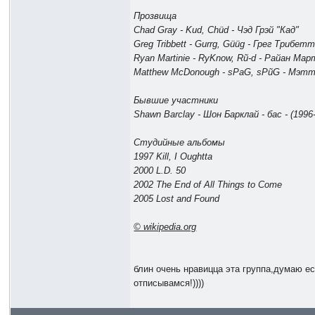
Прозвища
Chad Gray - Kud, Chüd - Чэд Грэй "Кад"
Greg Tribbett - Gurrg, Güüg - Грег Трибетт
Ryan Martinie - RyKnow, Rũ-d - Райан Мар
Matthew McDonough - sPaG, sPũG - Мэт
Бывшие участники
Shawn Barclay - Шон Барклай - бас - (1996
Студийные альбомы
1997 Kill, I Oughtta
2000 L.D. 50
2002 The End of All Things to Come
2005 Lost and Found
© wikipedia.org
блин очень нравицца эта группа,думаю ес
отписывамся!))))