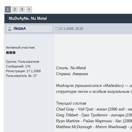
1
2
3
>
MuDvAyNe
, Nu Metal
ЛёШкА
17.1.2008, 18:20
Активный участник
Группа: Пользователи
Сообщений: 176
Стиль: Nu-Metal
Регистрация: 17.1.2008
Страна: Америка
Пользователь №: 27
Mudvayne (произносится «Мадвэ́йн») — 
структуре песен и особым визуальным 
Текущий состав
Chad Gray - Чэд Грэй - вокал (1996 год - н
Greg Tribbett - Грег Трибетт - гитара (199
Ryan Martinie - Райан Мартини - бас (1998
Matthew McDonough - Мэтт Макдонаф - уд