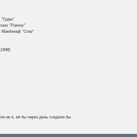
 "Гуррг"
тини "Рикноу"
т Макдонаф "Спаг"
-1998)
ли не я, её бы через день создали бы