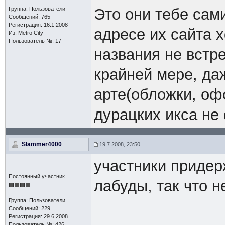
Группа: Пользователи
Это они тебе сами
Сообщений: 765
Регистрация: 16.1.2008
адресе их сайта x
Из: Metro City
Пользователь №: 17
названия не встр
крайней мере, да
арте(обложки, оф
дурацких икса не
Slammer4000
19.7.2008, 23:50
участники придер
Постоянный участник
лабуды, так что н
Группа: Пользователи
Сообщений: 229
Регистрация: 29.6.2008
Пользователь №: 426