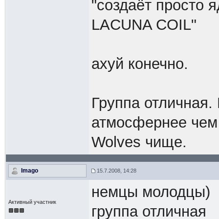
"создаёт просто 
LACUNA COIL"
ахуй конечно.
Группа отличная. 
атмосфернее чем 
Wolves чище.
Imago
15.7.2008, 14:28
немцы молодцы)
Активный участник
группа отличная