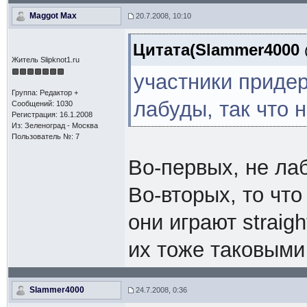
Maggot Max
20.7.2008, 10:10
Цитата(Slammer4000 @
Житель Slipknot1.ru
участники придер
Группа: Редактор +
лабуды, так что 
Сообщений: 1030
Регистрация: 16.1.2008
Из: Зеленоград - Москва
Пользователь №: 7
Во-первых, не ла
Во-вторых, то что
они играют straig
их тоже таковыми
Slammer4000
24.7.2008, 0:36