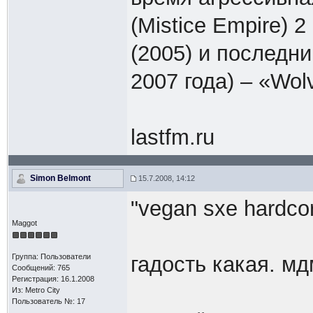
(Mistice Empire) 2
(2005) и последн
2007 года) – «Wol
lastfm.ru
Simon Belmont
15.7.2008, 14:12
"vegan sxe hardco
Maggot
Группа: Пользователи
гадость какая. мд
Сообщений: 765
Регистрация: 16.1.2008
Из: Metro City
Пользователь №: 17