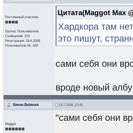
Цитата(Maggot Max @ 
Постоянный участник
Хардкора там нет
Группа: Пользователи
это пишут, стран
Сообщений: 229
Регистрация: 29.6.2008
Пользователь №: 426
сами себя они в
вроде новый албу
Simon Belmont
19.7.2008, 23:45
"сами себя они в
Maggot