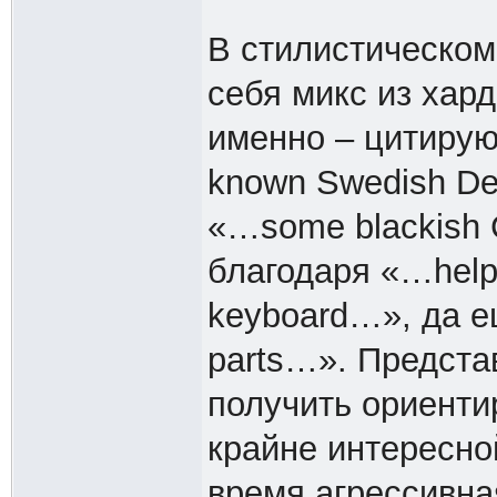
В стилистическом
себя микс из хар
именно – цитирую:
known Swedish De
«…some blackish C
благодаря «…help 
keyboard…», да 
parts…». Предста
получить ориенти
крайне интересно
время агрессивна