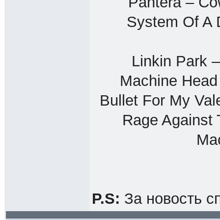
Pantera – Co
System Of A 
Linkin Park 
Machine Head 
Bullet For My Val
Rage Against 
Mac
P.S:
За новость с