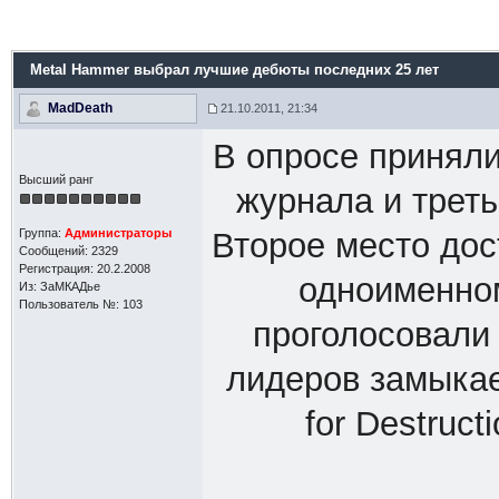
Metal Hammer выбрал лучшие дебюты последних 25 лет
MadDeath
21.10.2011, 21:34
В опросе приняли
Высший ранг
журнала и треть
Группа:
Администраторы
Второе место дос
Сообщений: 2329
Регистрация: 20.2.2008
одноименном
Из: ЗаМКАДье
Пользователь №: 103
проголосовали 
лидеров замыкае
for Destruct