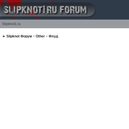
Slipknot1.ru
Slipknot Форум
>
Other
>
Флуд