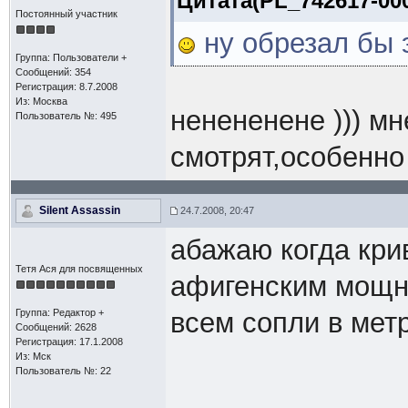
Цитата(PL_742617-000
Постоянный участник
ну обрезал бы э
Группа: Пользователи +
Сообщений: 354
Регистрация: 8.7.2008
Из: Москва
ненененене ))) мн
Пользователь №: 495
смотрят,особенно
Silent Assassin
24.7.2008, 20:47
абажаю когда кри
Тетя Ася для посвященных
афигенским мощн
Группа: Редактор +
всем сопли в мет
Сообщений: 2628
Регистрация: 17.1.2008
Из: Мск
Пользователь №: 22