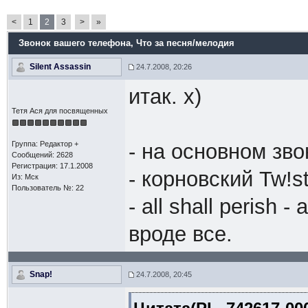
<
1
2
3
>
»
Звонок вашего телефона
, Что за песня/мелодия
Silent Assassin
24.7.2008, 20:26
итак. х)
Тетя Ася для посвященных
Группа: Редактор +
- на основном зво
Сообщений: 2628
Регистрация: 17.1.2008
- корновский Tw!s
Из: Мск
Пользователь №: 22
- all shall perish 
вроде все.
Snap!
24.7.2008, 20:45