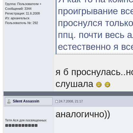
Группа: Пользователи +
проигрывание все
Сообщений: 3344
Регистрация: 11.6.2008
Из: архангельск
проснулся только 
Пользователь №: 292
ппц. почти весь 
естественно я вс
я б проснулась..н
слушала
Silent Assassin
24.7.2008, 21:17
аналогично))
Тетя Ася для посвященных