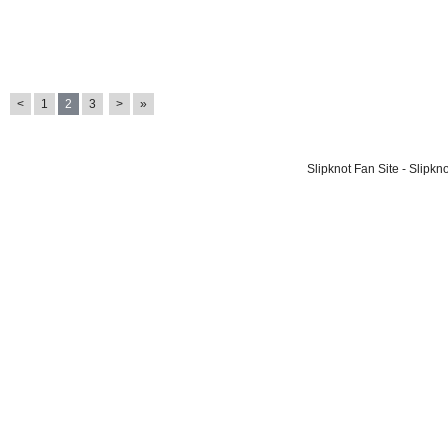
<
1
2
3
>
»
Slipknot Fan Site - Slipk