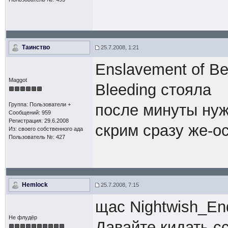
Таинство
25.7.2008, 1:21
Enslavement of Be
Maggot
Bleeding стояла
Группа: Пользователи +
после минуты нуж
Сообщений: 959
Регистрация: 29.6.2008
скрим сразу же-о
Из: своего собственного ада
Пользователь №: 427
Hemlock
25.7.2008, 7:15
щас Nightwish_End
Не флудёр
Давайте кидать сс