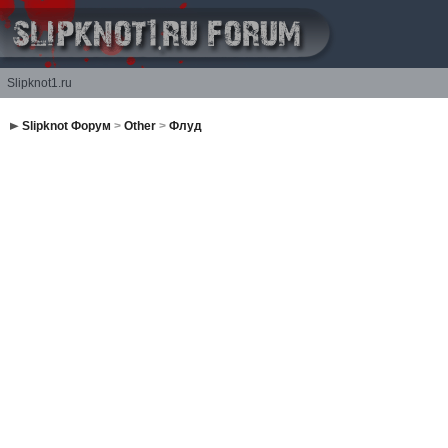
Slipknot1.ru
Slipknot Форум
>
Other
>
Флуд