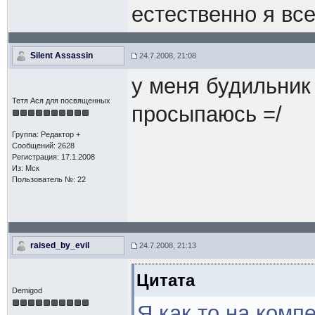
естественно я вс
Silent Assassin
24.7.2008, 21:08
у меня будильник
Тетя Ася для посвященных
просыпаюсь =/
Группа: Редактор +
Сообщений: 2628
Регистрация: 17.1.2008
Из: Мск
Пользователь №: 22
raised_by_evil
24.7.2008, 21:13
Цитата
Demigod
Я как то на комп