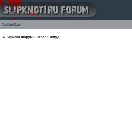
Slipknot1.ru
Slipknot Форум
>
Other
>
Флуд