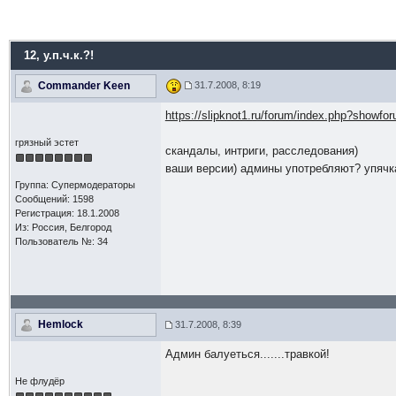
12
, у.п.ч.к.?!
Commander Keen
31.7.2008, 8:19
https://slipknot1.ru/forum/index.php?showfo
грязный эстет
скандалы, интриги, расследования)
ваши версии) админы употребляют? упячк
Группа: Супермодераторы
Сообщений: 1598
Регистрация: 18.1.2008
Из: Россия, Белгород
Пользователь №: 34
Hemlock
31.7.2008, 8:39
Админ балуеться.......травкой!
Не флудёр