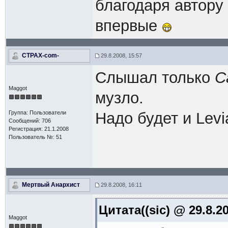
благодаря автору 
впервые
CTPAX-com-
29.8.2008, 15:57
Слышал только
C
Maggot
музло.
Группа: Пользователи
Надо будет и Levia
Сообщений: 706
Регистрация: 21.1.2008
Пользователь №: 51
Мертвый Анархист
29.8.2008, 16:11
Цитата((sic) @ 29.8.2
Maggot