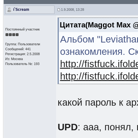
i`Scream
1.9.2008, 13:28
Цитата(Maggot Max @ 
Постоянный участник
Альбом "Leviatha
Группа: Пользователи
ознакомления. Ск
Сообщений: 441
Регистрация: 2.5.2008
Из: Москва
http://fistfuck.ifo
Пользователь №: 193
http://fistfuck.ifo
какой пароль к ар
UPD
: ааа, понял,