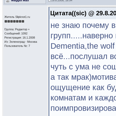
Maggot Max
29.8.2008, 16:54
Цитата((sic) @ 29.8.2
Житель Slipknot1.ru
не знаю почему 
Группа: Редактор +
групп.....наверн
Сообщений: 1092
Регистрация: 16.1.2008
Из: Зеленоград - Москва
Dementia,the wolf 
Пользователь №: 7
всё...послушал вс
чуть с ума не со
а так мрак)мотива
ощущение как бу
комнатам и кажд
поимпровизироват