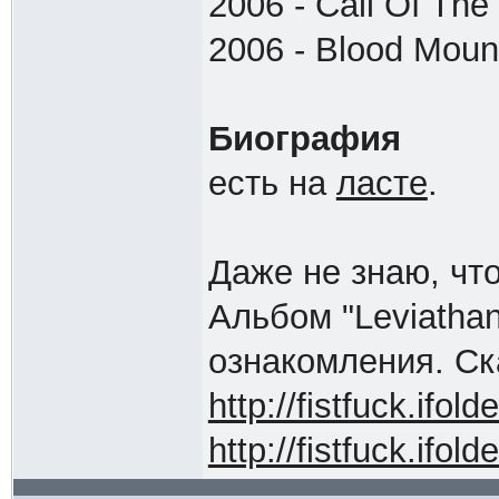
2006 - Call Of Th
2006 - Blood Moun
Биография
есть на
ласте
.
Даже не знаю, что
Альбом "Leviatha
ознакомления. Ска
http://fistfuck.ifol
http://fistfuck.ifol