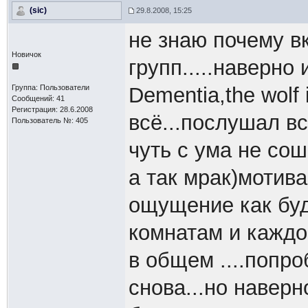
(sic)
29.8.2008, 15:25
не знаю почему в
Новичок
групп.....наверно
Группа: Пользователи
Dementia,the wolf 
Сообщений: 41
Регистрация: 28.6.2008
всё...послушал все
Пользователь №: 405
чуть с ума не сош
а так мрак)мотива
ощущение как буд
комнатам и каждо
в общем ....попр
снова...но наверн