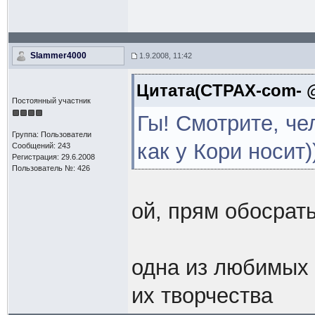
Slammer4000
1.9.2008, 11:42
Цитата(CTPAX-com- @ 
Постоянный участник
Гы! Смотрите, че
Группа: Пользователи
как у Кори носит)
Сообщений: 243
Регистрация: 29.6.2008
Пользователь №: 426
ой, прям обосрат
одна из любимых 
их творчества