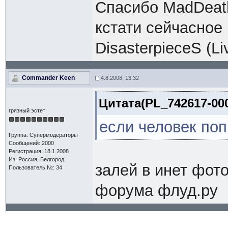
Спасибо MadDeat
кстати сейчасное
DisasterpieceS (Li
Commander Keen
4.8.2008, 13:32
Цитата(PL_742617-000
грязный эстет
если человек поп
Группа: Супермодераторы
Сообщений: 2000
Регистрация: 18.1.2008
Из: Россия, Белгород
залей в инет фот
Пользователь №: 34
форума флуд.ру