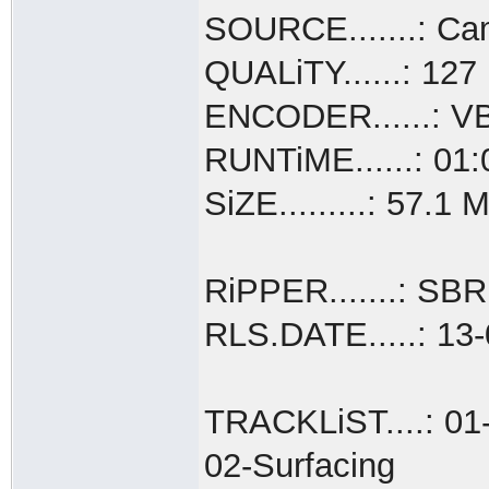
SOURCE.......: Ca
QUALiTY......: 127
ENCODER......: V
RUNTiME......: 01:
SiZE.........: 57.1 
RiPPER.......: SB
RLS.DATE.....: 13
TRACKLiST....: 01
02-Surfacing