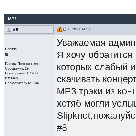
MP3
# 8
3.8.2008, 14:13
Уважаемая админ
Новичок
Я хочу обратится 
Группа: Пользователи
которых слабый и
Сообщений: 29
Регистрация: 1.7.2008
cкачивать концер
Из: Баку
Пользователь №: 436
МР3 трэки из кон
хотяб могли услы
Slipknot,пожалуй
#8