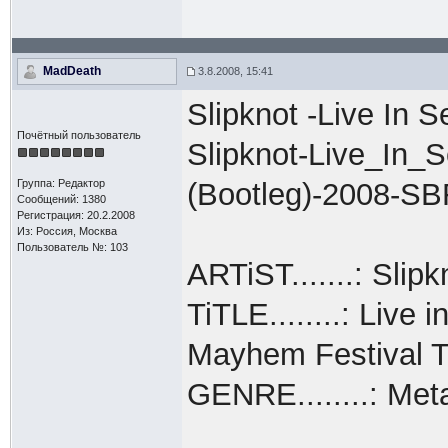
MadDeath
3.8.2008, 15:41
Slipknot -Live In 
Почётный пользователь
Slipknot-Live_In_
Группа: Редактор
(Bootleg)-2008-S
Сообщений: 1380
Регистрация: 20.2.2008
Из: Россия, Москва
Пользователь №: 103
ARTiST.......: Slipk
TiTLE........: Live
Mayhem Festival T
GENRE........: Met