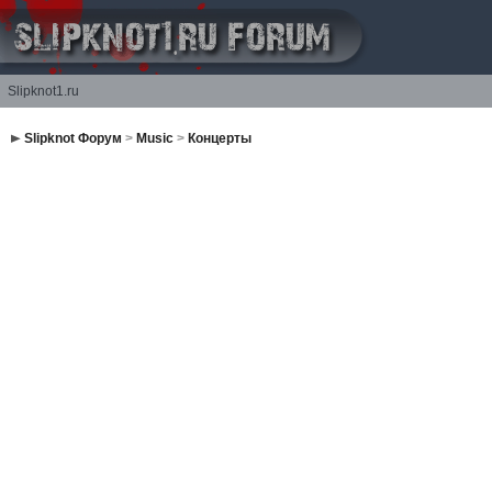
Slipknot1.ru
Slipknot Форум
>
Music
>
Концерты