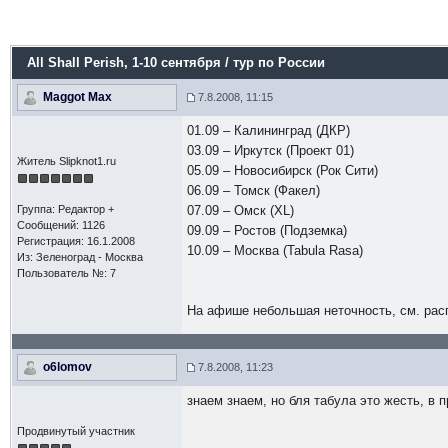
All Shall Perish
, 1-10 сентября / тур по России
Maggot Max
7.8.2008, 11:15
01.09 – Калининград (ДКР)
03.09 – Иркутск (Проект 01)
Житель Slipknot1.ru
05.09 – Новосибирск (Рок Сити)
06.09 – Томск (Факел)
Группа: Редактор +
07.09 – Омск (XL)
Сообщений: 1126
09.09 – Ростов (Подземка)
Регистрация: 16.1.2008
10.09 – Москва (Tabula Rasa)
Из: Зеленоград - Москва
Пользователь №: 7
На афише небольшая неточность, см. рас
o6lomov
7.8.2008, 11:23
знаем знаем, но бля табула это жесть, в 
Продвинутый участник