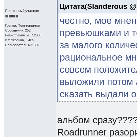
Цитата(Slanderous @ 
Постоянный участник
честно, мое мнен
Группа: Пользователи
превьюшками и т
Сообщений: 252
Регистрация: 20.7.2008
Из: Украина, КИев
за малого колич
Пользователь №: 600
рациональное мне
совсем положител
выложили потом 
сказать выдали об
альбом сразу??????
Roadrunner разор