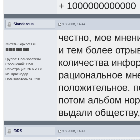
+ 1000000000000
Slanderous
9.8.2008, 14:44
честно, мое мнен
Житель Slipknot1.ru
и тем более отры
Группа: Пользователи
количества инфо
Сообщений: 1150
Регистрация: 26.6.2008
рациональное мне
Из: Краснодар
Пользователь №: 390
положительное. п
потом альбом нор
выдали обществу, 
f0RS
9.8.2008, 14:47