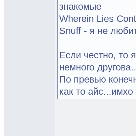
знакомые
Wherein Lies Con
Snuff - я не люб
Если честно, то 
немного другова..
По превью конечн
как то айс...имхо