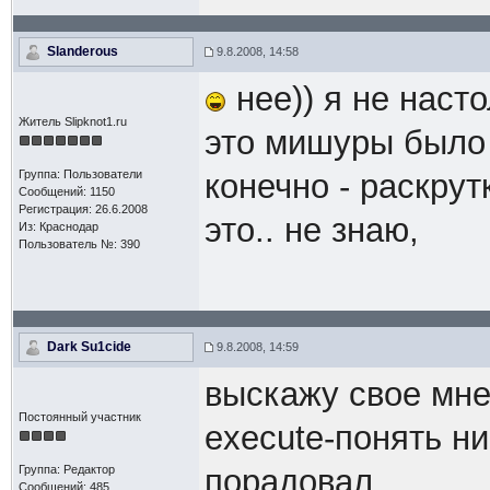
Slanderous
9.8.2008, 14:58
нее)) я не насто
Житель Slipknot1.ru
это мишуры было 
Группа: Пользователи
конечно - раскрут
Сообщений: 1150
Регистрация: 26.6.2008
это.. не знаю,
Из: Краснодар
Пользователь №: 390
Dark Su1cide
9.8.2008, 14:59
выскажу свое мне
Постоянный участник
execute-понять ни
Группа: Редактор
порадовал
Сообщений: 485