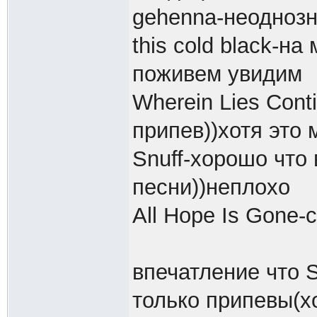
gehenna-неоднозн
this cold black-н
поживем увидим
Wherein Lies Cont
припев))хотя это 
Snuff-хорошо что
песни))неплохо
All Hope Is Gone-
впечатление что 
только припевы(хо