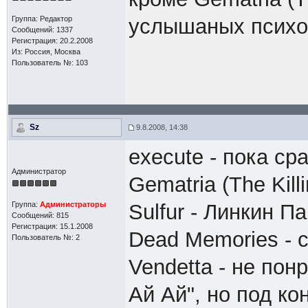
Группа: Редактор
услышаных психос
Сообщений: 1337
Регистрация: 20.2.2008
Из: Россия, Москва
Пользователь №: 103
Sz
9.8.2008, 14:38
execute - пока ср
Администратор
Gematria (The Kil
Группа:
Администраторы
Sulfur - Линкин П
Сообщений: 815
Регистрация: 15.1.2008
Dead Memories - 
Пользователь №: 2
Vendetta - не пон
Ай Ай", но под к