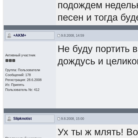
подождем недель
песен и тогда буд
+AKM+
9.8.2008, 14:59
Не буду портить 
Активный участник
дождусь и целик
Группа: Пользователи
Сообщений: 178
Регистрация: 28.6.2008
Из: Припять
Пользователь №: 412
Slipknotist
9.8.2008, 15:00
Ух ты ж млять! Во