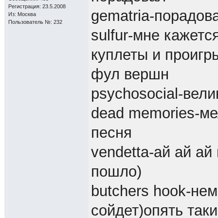
Регистрация: 23.5.2008
gematria-порадов
Из: Москва
Пользователь №: 232
sulfur-мне кажет
куплеты и проигр
фул вершн
psychosocial-вел
dead memories-ме
песня
vendetta-ай ай ай
пошло)
butchers hook-нем
сойдет)опять так