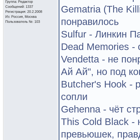
Группа: Редактор
Gematria (The Kil
Сообщений: 1337
Регистрация: 20.2.2008
Из: Россия, Москва
понравилось
Пользователь №: 103
Sulfur - Линкин 
Dead Memories - 
Vendetta - не по
Ай Ай", но под к
Butcher's Hook -
сопли
Gehenna - чёт ст
This Cold Black 
превьюшек, прав