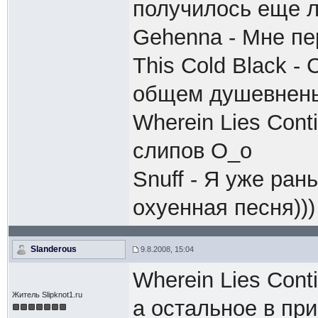
получилось еще 
Gehenna - Мне пе
This Cold Black 
общем душевненьк
Wherein Lies Cont
слипов О_о
Snuff - Я уже ра
охуенная песня)))
Slanderous
9.8.2008, 15:04
Wherein Lies Cont
Житель Slipknot1.ru
а остальное в при