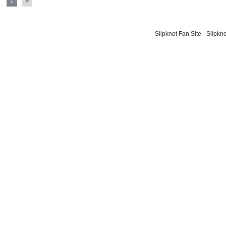
1
>
Slipknot Fan Site - Slipk