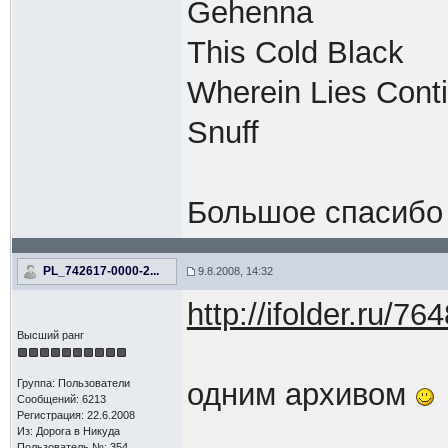
Gehenna
This Cold Black
Wherein Lies Cont
Snuff
Большое спасиб
PL_742617-0000-2...
9.8.2008, 14:32
http://ifolder.ru/76
Высший ранг
Группа: Пользователи
одним архивом
Сообщений: 6213
Регистрация: 22.6.2008
Из: Дорога в Никуда
Пользователь №: 354