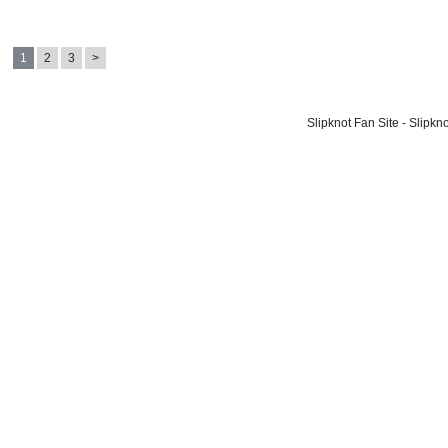
1
2
3
>
Slipknot Fan Site - Slipk