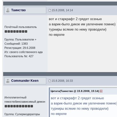
Таинство
15.8.2008, 14:14
вот и старкрафт 2 грядет осенью
а варик-было дикое им увлечение помню)
Почётный пользователь
турниры всякие по нему проводили)
по европе
Группа: Пользователи +
Сообщений: 1383
Регистрация: 29.6.2008
Из: своего собственного ада
Пользователь №: 427
Commander Keen
15.8.2008, 16:33
Цитата(Таинство @ 15.8.2008, 15:14)
Интеллигентный
вот и старкрафт 2 грядет осенью
гемоглобинозависимый демон
а варик-было дикое им увлечение помню
турниры всякие по нему проводили)
по европе
Группа: Супермодераторы