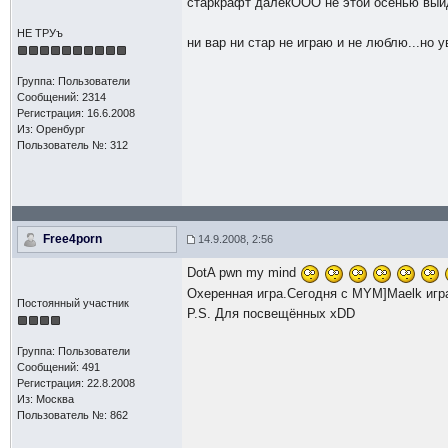
старкрафт далекООО не этой осенью выйд
НЕ ТРУъ
ни вар ни стар не играю и не люблю...но 
Группа: Пользователи
Сообщений: 2314
Регистрация: 16.6.2008
Из: Оренбург
Пользователь №: 312
Free4porn
14.9.2008, 2:56
DotA pwn my mind
Охеренная игра.Сегодня с MYM]Maelk игр
Постоянный участник
P.S. Для посвещённых xDD
Группа: Пользователи
Сообщений: 491
Регистрация: 22.8.2008
Из: Москва
Пользователь №: 862