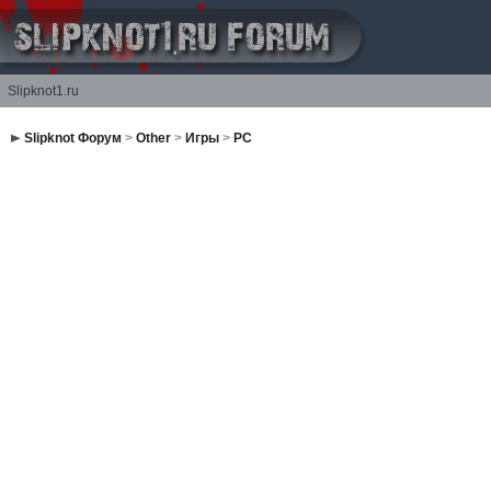
Slipknot1.ru
Slipknot Форум
>
Other
>
Игры
>
PC