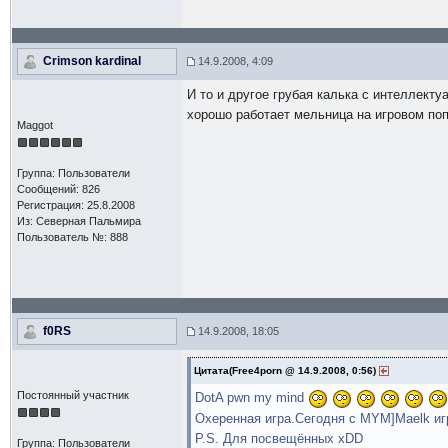
Crimson kardinal
14.9.2008, 4:09
И то и другое грубая калька с интеллект
хорошо работает мельница на игровом поп
Maggot
Группа: Пользователи
Сообщений: 826
Регистрация: 25.8.2008
Из: Северная Пальмира
Пользователь №: 888
f0RS
14.9.2008, 18:05
Цитата(Free4porn @ 14.9.2008, 0:56)
Постоянный участник
DotA pwn my mind
Охеренная игра.Сегодня с MYM]Maelk иг
P.S. Для посвещённых xDD
Группа: Пользователи