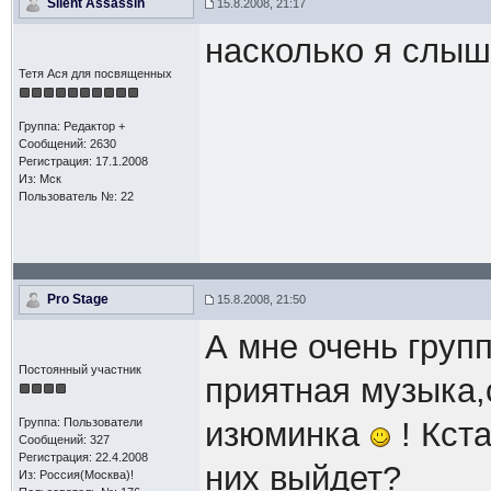
Silent Assassin
15.8.2008, 21:17
насколько я слыша
Тетя Ася для посвященных
Группа: Редактор +
Сообщений: 2630
Регистрация: 17.1.2008
Из: Мск
Пользователь №: 22
Pro Stage
15.8.2008, 21:50
А мне очень груп
Постоянный участник
приятная музыка,с
Группа: Пользователи
изюминка
! Кста
Сообщений: 327
Регистрация: 22.4.2008
них выйдет?
Из: Россия(Москва)!