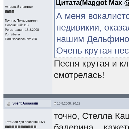
Цитата(Maggot Max @ 
Активный участник
А меня вокалист
Группа: Пользователи
педивикии, оказа
Сообщений: 113
Регистрация: 13.8.2008
Из: Siberia
нашим Дельфином
Пользователь №: 760
Очень крутая пес
Песня крутая и к
смотрелась!
Silent Assassin
15.8.2008, 20:22
точно, Стелла Кац
Тетя Ася для посвященных
балерина... кажет