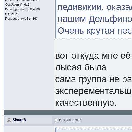
педивикии, оказа
Сообщений: 617
Регистрация: 19.6.2008
Из: МСК
нашим Дельфином
Пользователь №: 343
Очень крутая пес
вот откуда мне её
лысая была.
сама группа не р
эксперементальщ
качественную.
Sinatr'A
15.8.2008, 20:09