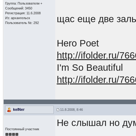
Группа: Пользователи +
Сообщений: 3450
Регистрация: 11.6.2008
щас еще две зал
Из: архангельск
Пользователь №: 292
Hero Poet
http://ifolder.ru/76
I'm So Beautiful
http://ifolder.ru/76
keINer
11.8.2008, 8:46
Не слышал но дум
Постоянный участник