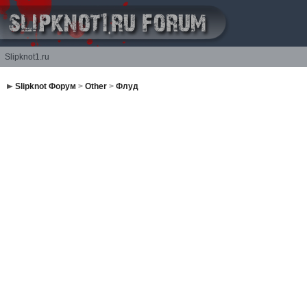
Slipknot1.ru
Slipknot Форум
>
Other
>
Флуд