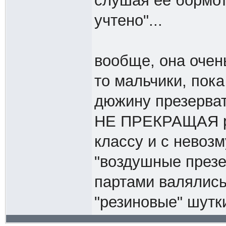
слушая ее бормота
учтено"...
вообще, она очень
то мальчики, пока
дюжину презервати
НЕ ПРЕКРАЩАЯ ра
классу и с невоз
"воздушные презе
партами валялись
"резиновые" шутки