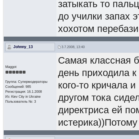
затыкать то паль
до училки запах 
хохотом перебаз
Johnny_13
3.7.2008, 13:40
Самая классная б
Maggot
день приходила к 
Группа: Супермодераторы
кого-то кричала и
Сообщений: 985
Регистрация: 16.1.2008
другом тока сиде
Из: Kiev Сity in Ukraine
Пользователь №: 3
директриса ей пом
истерика))Потому 