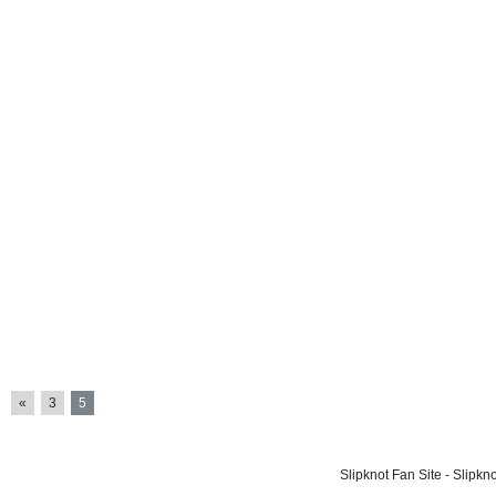
«
3
5
Slipknot Fan Site - Slipk