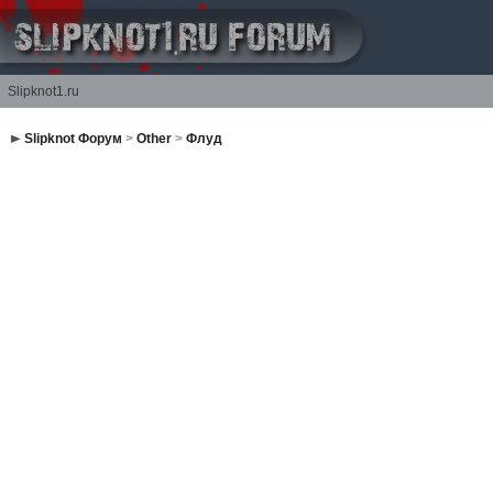
Slipknot1.ru
Slipknot Форум
>
Other
>
Флуд