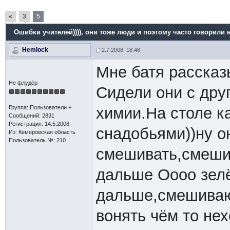
«
3
5
Ошибки учителей))))
, они тоже люди и поэтому часто говорили на
Hemlock
2.7.2008, 18:48
Мне батя рассказ
Не флудёр
Сидели они с дру
Группа: Пользователи +
химии.На столе к
Сообщений: 2831
Регистрация: 14.5.2008
снадобьями))ну о
Из: Кемеровская область
Пользователь №: 210
смешивать,смешив
дальше Оооо зел
дальше,смешиваю
вонять чём то не