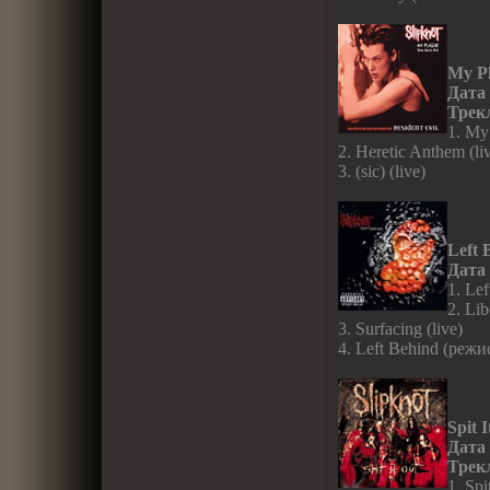
My P
Дата
Трек
1. My
2. Heretic Anthem (li
3. (sic) (live)
Left 
Дата
1. Le
2. Lib
3. Surfacing (live)
4. Left Behind (реж
Spit 
Дата
Трек
1. Spi