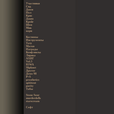
Участники
Сид
Джои
Пол
Крис
Джим
Крейг
Шон
Мик
кори
Костюмы
Инструменты
Тату
Маски
Награды
Конфликты
Лирика
АХИГ
Vol.3
IOWA
Slipknot
Другое
Демо 98
P=S
prosthetics
spititout
purity
Табы
Stone Sour
murderdolls
starscream
Софт