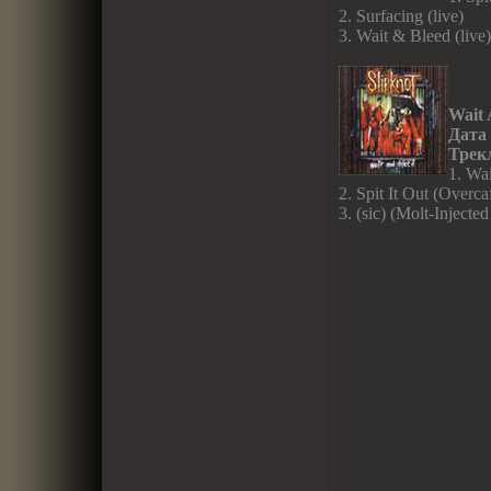
2. Surfacing (live)
3. Wait & Bleed (live)
Wait 
Дата
Трек
1. Wa
2. Spit It Out (Overc
3. (sic) (Molt-Injecte