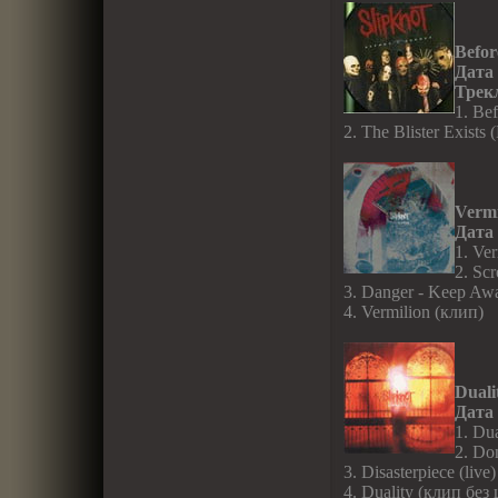
Befor
Дата
Трек
1. Bef
2. The Blister Exists 
Vermi
Дата
1. Ver
2. Sc
3. Danger - Keep Awa
4. Vermilion (клип)
Duali
Дата
1. Du
2. Do
3. Disasterpiece (live)
4. Duality (клип без