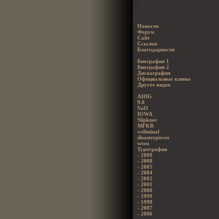
Новости
Форум
Сайт
Ссылки
Благодарности
Биография 1
Биография 2
Дискография
Официальные клипы
Другое видео
AHIG
9.0
Vol3
IOWA
Slipknot
MFKR
voliminal
disasterpieces
wton
Турография
- 2009
- 2008
- 2005
- 2004
- 2002
- 2001
- 2000
- 1999
- 1998
- 2007
- 2006