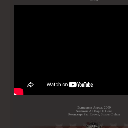
Выпущен:
Апрель 2009
Альбом:
All Hope Is Gone
Режиссер:
Paul Brown, Shawn Crahan