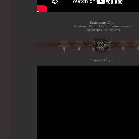
Выпущен:
2005
Альбом:
Vol 3: The Subliminal Verses
Режиссер:
Шон Крэхан
Before I Forget