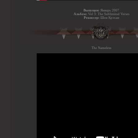
Выпущен:
Январь 2007
Альбом:
Vol 3: The Subliminal Verses
Режиссер:
Шон Крэхан
The Nameless