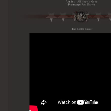
Альбом:
All Hope Is Gone
Режиссер:
Paul Brown
The Blister Exists