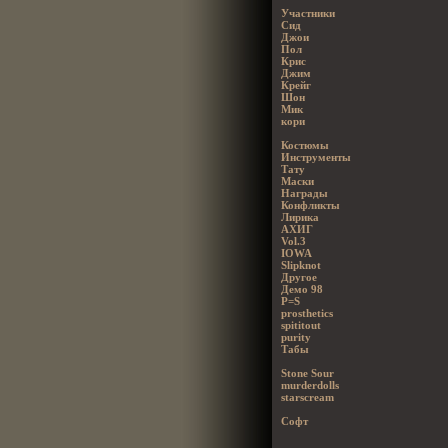
Участники
Сид
Джои
Пол
Крис
Джим
Крейг
Шон
Мик
кори
Костюмы
Инструменты
Тату
Маски
Награды
Конфликты
Лирика
АХИГ
Vol.3
IOWA
Slipknot
Другое
Демо 98
P=S
prosthetics
spititout
purity
Табы
Stone Sour
murderdolls
starscream
Софт