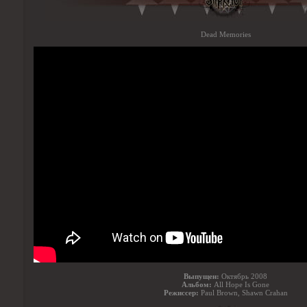
Dead Memories
Выпущен:
Октябрь 2008
Альбом:
All Hope Is Gone
Режиссер:
Paul Brown, Shawn Crahan