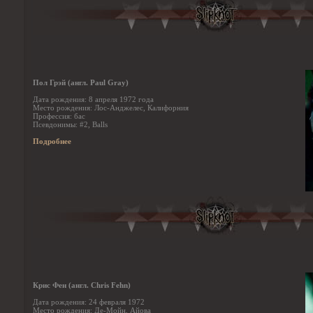
Пол Грэй (англ. Paul Gray)
Дата рождения: 8 апреля 1972 года
Место рождения: Лос-Анджелес, Калифорния
Профессия: бас
Псевдонимы: #2, Balls
Подробнее
Крис Фен (англ. Chris Fehn)
Дата рождения: 24 февраля 1972
Место рождения: Де-Мойн, Айова