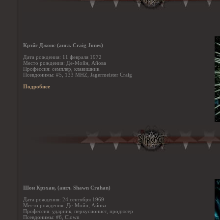
Крэйг Джонс (англ. Craig Jones)
Дата рождения: 11 февраля 1972
Место рождения: Де-Мойн, Айова
Профессия: семплер, клавишник
Псевдонимы: #5, 133 MHZ, Jagermeister Craig
Подробнее
Шон Крэхан, (англ. Shawn Crahan)
Дата рождения: 24 сентября 1969
Место рождения: Де-Мойн, Айова
Профессия: ударник, перкусионист, продюсер
Псевдонимы: #6, Clown