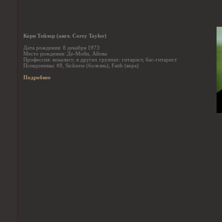
Кори Тейлор (англ. Corey Taylor)
Дата рождения: 8 декабря 1973
Место рождения: Де-Мойн, Айова
Профессия: вокалист; в других группах: гитарист, бас-гитарист
Псевдонимы: #8, Sickness (болезнь), Faith (вера)
Подробнее