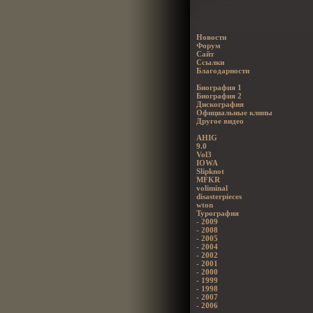
Новости
Форум
Сайт
Ссылки
Благодарности
Биография 1
Биография 2
Дискография
Официальные клипы
Другое видео
AHIG
9.0
Vol3
IOWA
Slipknot
MFKR
voliminal
disasterpieces
wton
Турография
- 2009
- 2008
- 2005
- 2004
- 2002
- 2001
- 2000
- 1999
- 1998
- 2007
- 2006