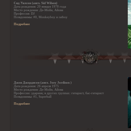
Сид Уилсон (англ. Sid Wilson)
Дата рождения: 20 января 1978 года
Место рождения: Де-Мойн, Айова
Профессия: DJ
Псевдонимы: #0, Monkeyboy и ratboy
Подробнее
Джои Джордисон (англ. Joey Jordison )
Дата рождения: 26 апреля 1975
Место рождения: Де-Мойн, Айова
Профессии: ударник; в других группах: гитарист, бас-гитарист
Псевдонимы: #1, Superball
Подробнее