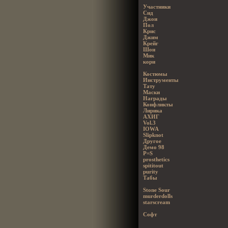
Участники
Сид
Джои
Пол
Крис
Джим
Крейг
Шон
Мик
кори
Костюмы
Инструменты
Тату
Маски
Награды
Конфликты
Лирика
АХИГ
Vol.3
IOWA
Slipknot
Другое
Демо 98
P=S
prosthetics
spititout
purity
Табы
Stone Sour
murderdolls
starscream
Софт